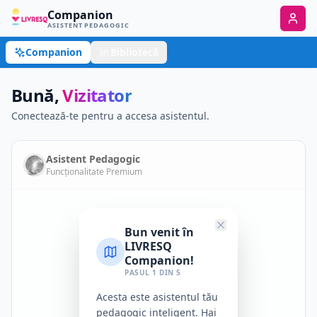
Companion
ASISTENT PEDAGOGIC
Companion
Bibliotecă
Bună,
Vizitator
Conectează-te pentru a accesa asistentul.
Asistent Pedagogic
Funcționalitate Premium
Bun venit în
LIVRESQ
Companion!
PASUL
1
DIN
5
Acesta este asistentul tău
pedagogic inteligent. Hai