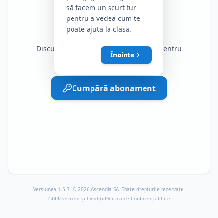
să facem un scurt tur
pentru a vedea cum te
poate ajuta la clasă.
Acces Restricționat
Discutiile cu AI sunt disponibile doar pentru
Înainte
abonamentele plătite.
Cumpără abonament
Versiunea 1.5.7. © 2026 Ascendia SA. Toate drepturile rezervate.
GDPR
Termeni și Condiții
Politica de Confidențialitate